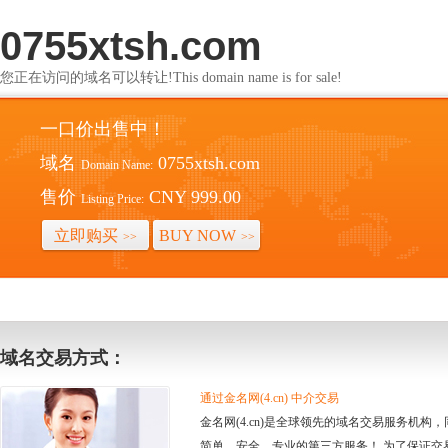
0755xtsh.com
您正在访问的域名可以转让!This domain name is for sale!
一口价出售中！
域名
0755xtsh.com
Domain Name:
售价
CNY 999.00
Listing Price:
立即购买
BUY NOW
>>
>>
域名交易方式：
通过金名网(4.cn) 中介交易
金名网(4.cn)是全球领先的域名交易服务机
简单、安全、专业的第三方服务！ 为了保证交