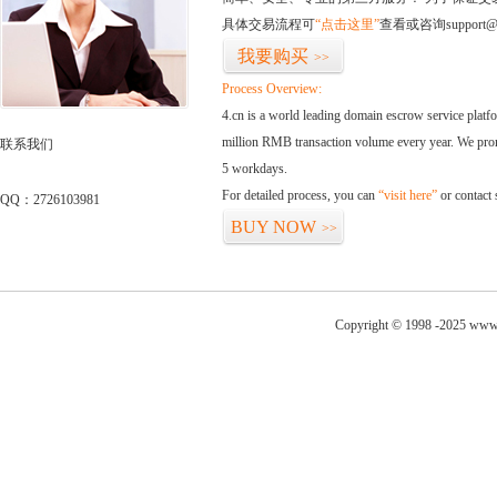
具体交易流程可
“点击这里”
查看或咨询support@
我要购买
>>
Process Overview:
4.cn is a world leading domain escrow service plat
million RMB transaction volume every year. We promi
联系我们
5 workdays.
For detailed process, you can
“visit here”
or contact
QQ：2726103981
BUY NOW
>>
Copyright © 1998 -2025 www.